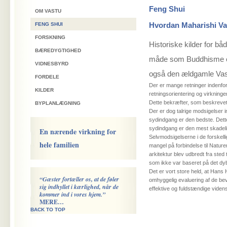
Feng Shui
OM VASTU
Hvordan Maharishi Vast
FENG SHUI
FORSKNING
Historiske kilder for b
BÆREDYGTIGHED
måde som Buddhisme og 
VIDNESBYRD
også den ældgamle Vastu
FORDELE
Der er mange retninger indenfo
KILDER
retningsorientering og virkningen
Dette bekræfter, som beskrevet 
BYPLANLÆGNING
Der er dog talrige modsigelser i
sydindgang er den bedste. Dette
sydindgang er den mest skadelig
En nærende virkning for
Selvmodsigelserne i de forskell
hele familien
mangel på forbindelse til Natu
arkitektur blev udbredt fra sted 
som ikke var baseret på det dyb
Det er vort store held, at Hans
“Gæster fortæller os, at de føler
omhyggelig evaluering af de bev
sig indhyllet i kærlighed, når de
effektive og fuldstændige videns
kommer ind i vores hjem.”
MERE…
BACK TO TOP